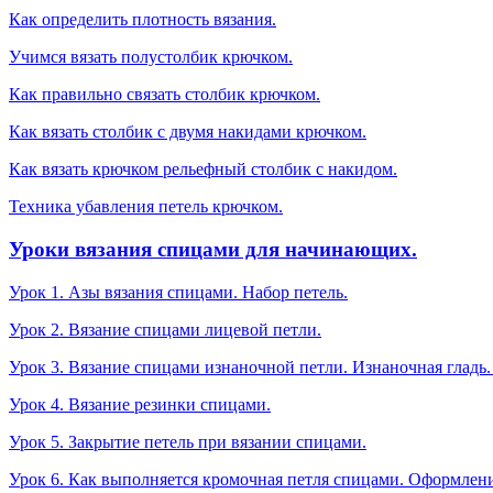
Как определить плотность вязания.
Учимся вязать полустолбик крючком.
Как правильно связать столбик крючком.
Как вязать столбик с двумя накидами крючком.
Как вязать крючком рельефный столбик с накидом.
Техника убавления петель крючком.
Уроки вязания спицами для начинающих.
Урок 1. Азы вязания спицами. Набор петель.
Урок 2. Вязание спицами лицевой петли.
Урок 3. Вязание спицами изнаночной петли. Изнаночная гладь.
Урок 4. Вязание резинки спицами.
Урок 5. Закрытие петель при вязании спицами.
Урок 6. Как выполняется кромочная петля спицами. Оформлени