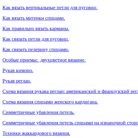
Как вязать вертикальные петли для пуговиц.
Как вязать митенки спицами.
Как правильно вязать карманы.
Как связать петли для пуговиц.
Как связать пелерину спицами.
Особые приемы: двухцветное вязание.
Рукав кимоно.
Рукав реглан.
Схема вязания рукава реглан: американский и французский рег
Схема вязания спицами женского кардигана.
Симметричные убавления петель.
Симметричные убавления петель спицами на изнаночной сторо
Техники жаккардового вязания.