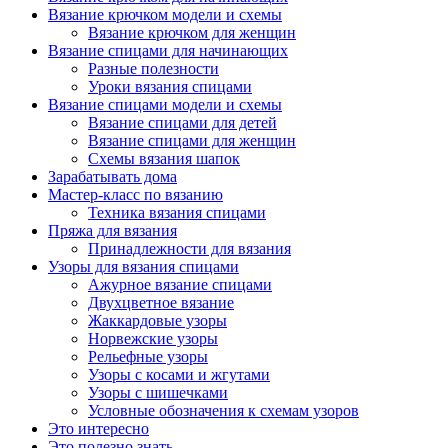
Вязание крючком модели и схемы
Вязание крючком для женщин
Вязание спицами для начинающих
Разные полезности
Уроки вязания спицами
Вязание спицами модели и схемы
Вязание спицами для детей
Вязание спицами для женщин
Схемы вязания шапок
Зарабатывать дома
Мастер-класс по вязанию
Техника вязания спицами
Пряжа для вязания
Принадлежности для вязания
Узоры для вязания спицами
Ажурное вязание спицами
Двухцветное вязание
Жаккардовые узоры
Норвежские узоры
Рельефные узоры
Узоры с косами и жгутами
Узоры с шишечками
Условные обозначения к схемам узоров
Это интересно
Это полезно знать