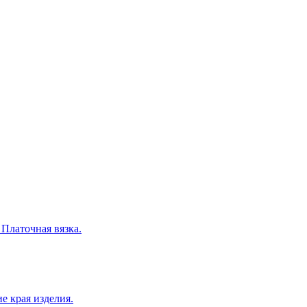
 Платочная вязка.
е края изделия.